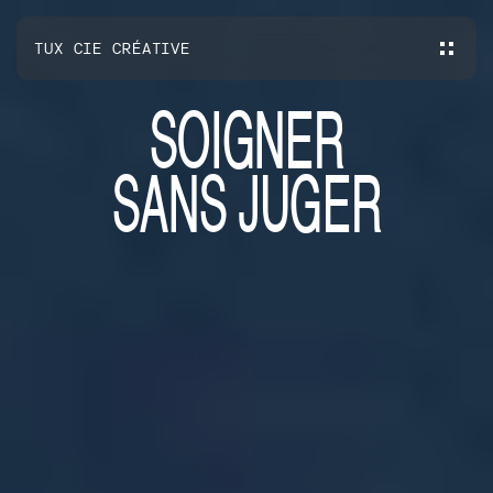
TUX CIE CRÉATIVE
S
O
I
G
N
E
R
S
A
N
S
J
U
G
E
R