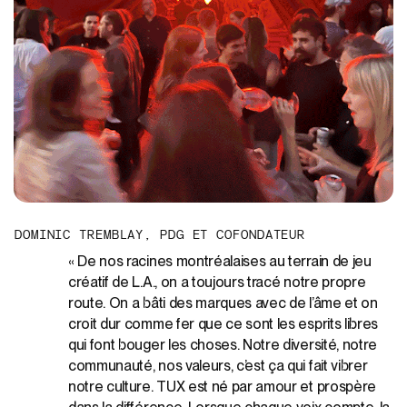
D
O
M
I
N
I
C
T
R
E
M
B
L
A
Y
,
P
D
G
E
T
C
O
F
O
N
D
A
T
E
U
R
« De nos racines montréalaises au terrain de jeu
créatif de L.A., on a toujours tracé notre propre
route. On a bâti des marques avec de l’âme et on
croit dur comme fer que ce sont les esprits libres
qui font bouger les choses. Notre diversité, notre
communauté, nos valeurs, c’est ça qui fait vibrer
notre culture. TUX est né par amour et prospère