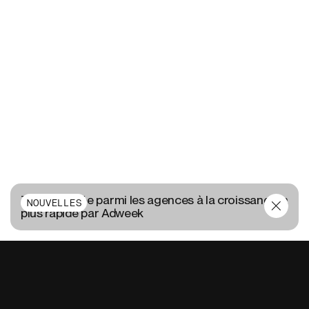
TUX nommée parmi les agences à la croissance la
NOUVELLES
plus rapide par Adweek
CONTACTEZ-NOUS
EN
FR