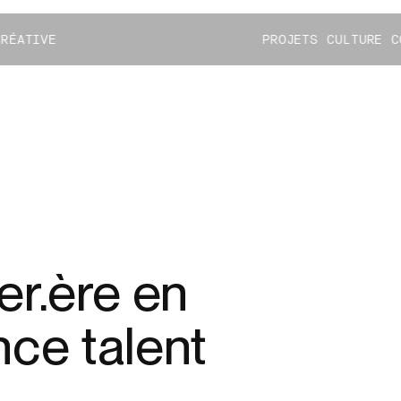
CRÉATIVE
P
R
O
J
E
T
S
C
U
L
T
U
R
E
C
er.ère en
nce talent