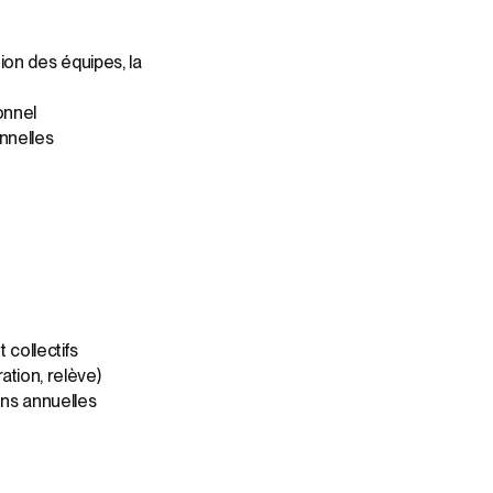
tion des équipes, la
onnel
onnelles
 collectifs
ation, relève)
ons annuelles