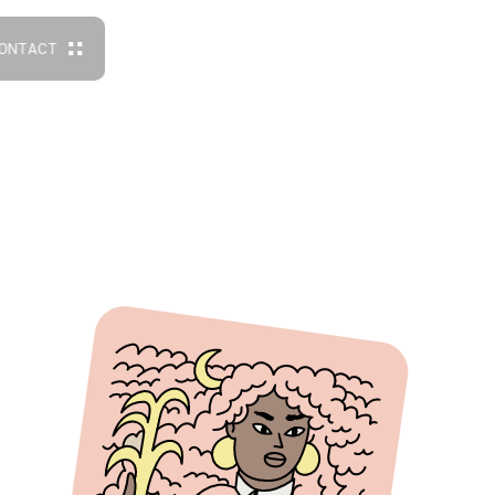
O
N
T
A
C
T