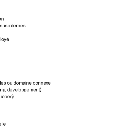
on
ssus internes
ployé
elles ou domaine connexe
ing, développement)
Québec)
elle